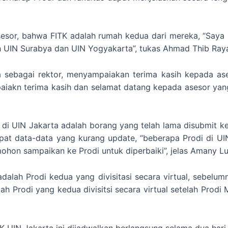
esor, bahwa FITK adalah rumah kedua dari mereka, “Saya m
h UIN Surabya dan UIN Yogyakarta”, tukas Ahmad Thib Ray
 sebagai rektor, menyampaiakan terima kasih kepada as
paiakn terima kasih dan selamat datang kepada asesor ya
i UIN Jakarta adalah borang yang telah lama disubmit k
pat data-data yang kurang update, “beberapa Prodi di U
mohon sampaikan ke Prodi untuk diperbaiki”, jelas Amany Lu
alah Prodi kedua yang divisitasi secara virtual, sebelum
ah Prodi yang kedua divisitsi secara virtual setelah Prodi
K UIN Jakarta ini dijadwalkan berlangsung selama dua hari