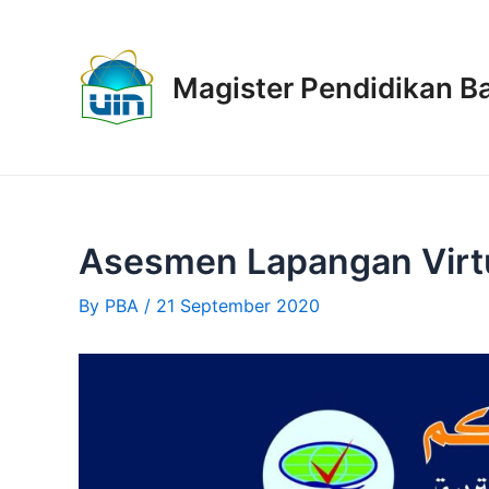
Skip
Post
to
navigation
content
Magister Pendidikan B
Asesmen Lapangan Virtu
By
PBA
/
21 September 2020