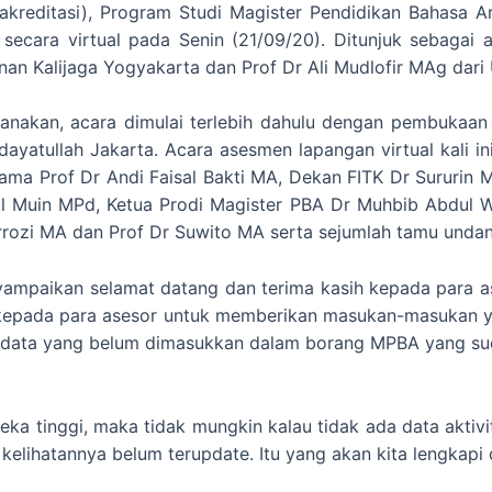
akreditasi), Program Studi Magister Pendidikan Bahasa 
si secara virtual pada Senin (21/09/20). Ditunjuk sebagai
nan Kalijaga Yogyakarta dan Prof Dr Ali Mudlofir MAg dar
sanakan, acara dimulai terlebih dahulu dengan pembukaan
dayatullah Jakarta. Acara asesmen lapangan virtual kali i
sama Prof Dr Andi Faisal Bakti MA, Dekan FITK Dr Sururin
l Muin MPd, Ketua Prodi Magister PBA Dr Muhbib Abdul W
rrozi MA dan Prof Dr Suwito MA serta sejumlah tamu unda
mpaikan selamat datang dan terima kasih kepada para as
n kepada para asesor untuk memberikan masukan-masukan 
a data yang belum dimasukkan dalam borang MPBA yang su
eka tinggi, maka tidak mungkin kalau tidak ada data aktivi
elihatannya belum terupdate. Itu yang akan kita lengkapi dat