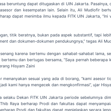
sa beruntung dapat ditugaskan di UIN Jakarta. Pasalnya, 
sesor dan kesempatan lain. Selain itu, Ali Mudlofir berh
harap dapat menimba ilmu kepada FITK UIN Jakarta, “Ini vi
n, titik beratnya, bukan pada aspek substantif, tapi leb
trument dan dokumen-dokumen pendukungnya,” tegas Ali Mudl
senang karena bertemu dengan sahabat-sahabat lama, seper
 bertemu dan bertugas bersama, “Saya pernah beberapa k
terang Hisyam Zaini
sor menanyakan sesuai yang ada di borang, “kami asesor
, jadi kami hanya mengecek dan mengkonfirmasi”, ujar Hisy
 selaku Dekan FITK UIN Jakarta periode sebelumnya dim
 Thib Raya berharap Prodi dan fakultas dapat menyampaiak
erharap Prodi dan fakultas dapat menjelaskan secara lengka