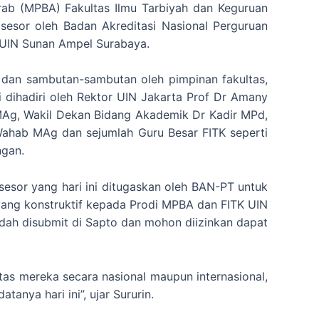
Arab (MPBA) Fakultas Ilmu Tarbiyah dan Keguruan
 asesor oleh Badan Akreditasi Nasional Perguruan
i UIN Sunan Ampel Surabaya.
 dan sambutan-sambutan oleh pimpinan fakultas,
ni dihadiri oleh Rektor UIN Jakarta Prof Dr Amany
 MAg, Wakil Dekan Bidang Akademik Dr Kadir MPd,
ahab MAg dan sejumlah Guru Besar FITK seperti
ngan.
esor yang hari ini ditugaskan oleh BAN-PT untuk
yang konstruktif kepada Prodi MPBA dan FITK UIN
dah disubmit di Sapto dan mohon diizinkan dapat
tas mereka secara nasional maupun internasional,
anya hari ini”, ujar Sururin.